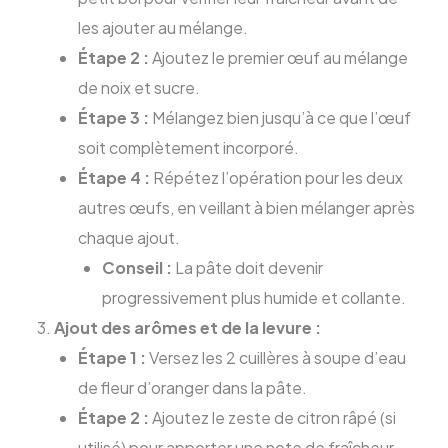
les ajouter au mélange.
Étape 2 :
Ajoutez le premier œuf au mélange
de noix et sucre.
Étape 3 :
Mélangez bien jusqu’à ce que l’œuf
soit complètement incorporé.
Étape 4 :
Répétez l’opération pour les deux
autres œufs, en veillant à bien mélanger après
chaque ajout.
Conseil :
La pâte doit devenir
progressivement plus humide et collante.
Ajout des arômes et de la levure :
Étape 1 :
Versez les 2 cuillères à soupe d’eau
de fleur d’oranger dans la pâte.
Étape 2 :
Ajoutez le zeste de citron râpé (si
utilisé) pour apporter une note de fraîcheur.