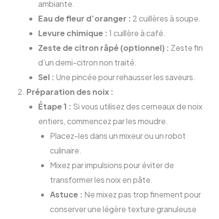
ambiante.
Eau de fleur d’oranger :
2 cuillères à soupe.
Levure chimique :
1 cuillère à café.
Zeste de citron râpé (optionnel) :
Zeste fin
d’un demi-citron non traité.
Sel :
Une pincée pour rehausser les saveurs.
Préparation des noix :
Étape 1 :
Si vous utilisez des cerneaux de noix
entiers, commencez par les moudre.
Placez-les dans un mixeur ou un robot
culinaire.
Mixez par impulsions pour éviter de
transformer les noix en pâte.
Astuce :
Ne mixez pas trop finement pour
conserver une légère texture granuleuse